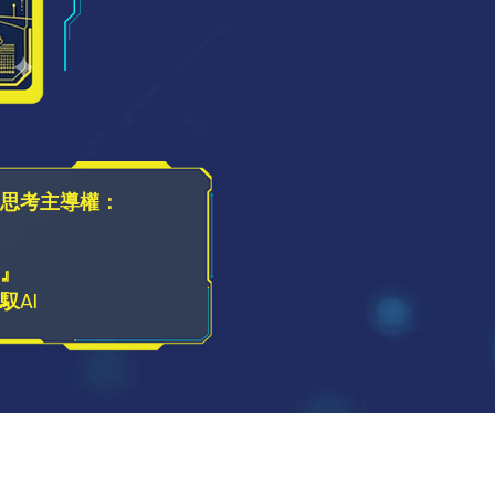
思考主導權：
』
馭AI