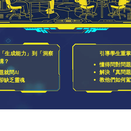
「生成能力」到「洞察
引導學生重掌
溝？
懂得問對問題
解決『真問題
題就問AI
教他們如何駕
卻缺乏靈魂
何培養出學生「不被取代」的真正能力？