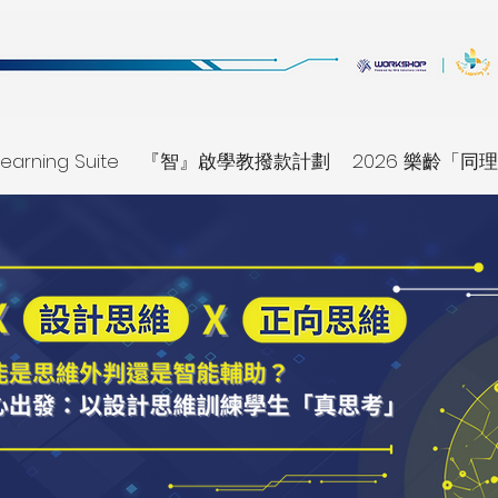
earning Suite
『智』啟學教撥款計劃
2026 樂齡「