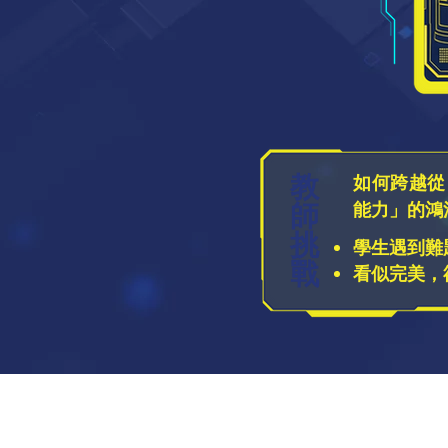
教
如何跨越從
師
能力」的鴻
挑
學生遇到難
戰
看似完美，
AI 世代的突圍之道：如